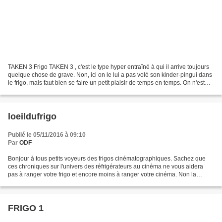
TAKEN 3 Frigo TAKEN 3 , c'est le type hyper entraîné à qui il arrive toujours
quelque chose de grave. Non, ici on le lui a pas volé son kinder-pingui dans
le frigo, mais faut bien se faire un petit plaisir de temps en temps. On n'est
pas encore rentré...
loeildufrigo
Publié le 05/11/2016 à 09:10
Par
ODF
Bonjour à tous petits voyeurs des frigos cinématographiques. Sachez que
ces chroniques sur l'univers des réfrigérateurs au cinéma ne vous aidera
pas à ranger votre frigo et encore moins à ranger votre cinéma. Non la
question est plus philosophique, pourquoi...
FRIGO 1