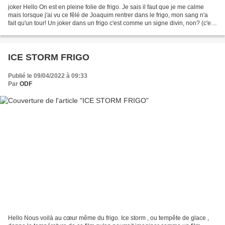
joker Hello On est en pleine folie de frigo. Je sais il faut que je me calme
mais lorsque j'ai vu ce fêlé de Joaquim rentrer dans le frigo, mon sang n'a
fait qu'un tour! Un joker dans un frigo c'est comme un signe divin, non? (c'est
presqu'aussi bien...
ICE STORM FRIGO
Publié le 09/04/2022 à 09:33
Par
ODF
Hello Nous voilà au cœur même du frigo. Ice storm , ou tempête de glace ,