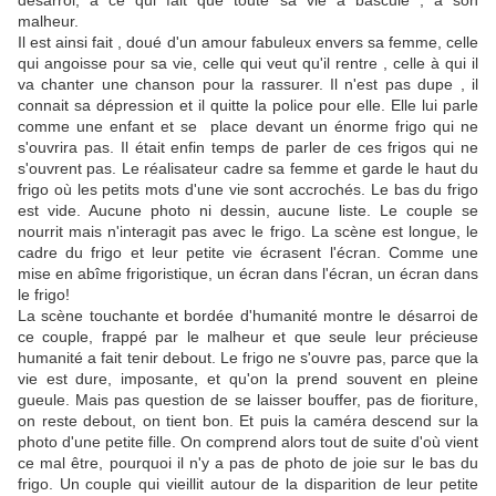
désarroi, à ce qui fait que toute sa vie a basculé , à son
malheur.
Il est ainsi fait , doué d'un amour fabuleux envers sa femme, celle
qui angoisse pour sa vie, celle qui veut qu'il rentre , celle à qui il
va chanter une chanson pour la rassurer. Il n'est pas dupe , il
connait sa dépression et il quitte la police pour elle. Elle lui parle
comme une enfant et se place devant un énorme frigo qui ne
s'ouvrira pas. Il était enfin temps de parler de ces frigos qui ne
s'ouvrent pas. Le réalisateur cadre sa femme et garde le haut du
frigo où les petits mots d'une vie sont accrochés. Le bas du frigo
est vide. Aucune photo ni dessin, aucune liste. Le couple se
nourrit mais n'interagit pas avec le frigo. La scène est longue, le
cadre du frigo et leur petite vie écrasent l'écran. Comme une
mise en abîme frigoristique, un écran dans l'écran, un écran dans
le frigo!
La scène touchante et bordée d'humanité montre le désarroi de
ce couple, frappé par le malheur et que seule leur précieuse
humanité a fait tenir debout. Le frigo ne s'ouvre pas, parce que la
vie est dure, imposante, et qu'on la prend souvent en pleine
gueule. Mais pas question de se laisser bouffer, pas de fioriture,
on reste debout, on tient bon. Et puis la caméra descend sur la
photo d'une petite fille. On comprend alors tout de suite d'où vient
ce mal être, pourquoi il n'y a pas de photo de joie sur le bas du
frigo. Un couple qui vieillit autour de la disparition de leur petite