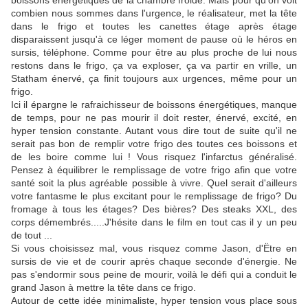
boissons énergétiques de la chambre froide. Mais pour qu'on voit
combien nous sommes dans l'urgence, le réalisateur, met la tête
dans le frigo et toutes les canettes étage après étage
disparaissent jusqu'à ce léger moment de pause où le héros en
sursis, téléphone. Comme pour être au plus proche de lui nous
restons dans le frigo, ça va exploser, ça va partir en vrille, un
Statham énervé, ça finit toujours aux urgences, même pour un
frigo.
Ici il épargne le rafraichisseur de boissons énergétiques, manque
de temps, pour ne pas mourir il doit rester, énervé, excité, en
hyper tension constante. Autant vous dire tout de suite qu'il ne
serait pas bon de remplir votre frigo des toutes ces boissons et
de les boire comme lui ! Vous risquez l'infarctus généralisé.
Pensez à équilibrer le remplissage de votre frigo afin que votre
santé soit la plus agréable possible à vivre. Quel serait d'ailleurs
votre fantasme le plus excitant pour le remplissage de frigo? Du
fromage à tous les étages? Des bières? Des steaks XXL, des
corps démembrés.....J'hésite dans le film en tout cas il y un peu
de tout ...
Si vous choisissez mal, vous risquez comme Jason, d'Ëtre en
sursis de vie et de courir après chaque seconde d'énergie. Ne
pas s'endormir sous peine de mourir, voilà le défi qui a conduit le
grand Jason à mettre la tête dans ce frigo.
Autour de cette idée minimaliste, hyper tension vous place sous