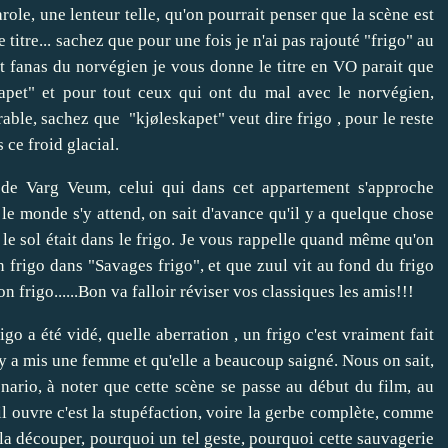
role, une lenteur telle, qu'on pourrait penser que la scène est
 titre... sachez que pour une fois je n'ai pas rajouté "frigo" au
nt fanas du norvégien je vous donne le titre en VO parait que
apet" et pour tout ceux qui ont du mal avec le norvégien,
ble, sachez que "kjøleskapet" veut dire frigo , pour le reste
ce froid glacial.
de Varg Veum, celui qui dans cet appartement s'approche
le monde s'y attend, on sait d'avance qu'il y a quelque chose
r le sol était dans le frigo. Je vous rappelle quand même qu'on
frigo dans "Savages frigo", et que zuul vit au fond du frigo
 frigo......Bon va falloir réviser vos classiques les amis!!!
igo a été vidé, quelle aberration , un frigo c'est vraiment fait
y a mis une femme et qu'elle a beaucoup saigné. Nous on sait,
énario, à noter que cette scène se passe au début du film, au
l ouvre c'est la stupéfaction, voire la gerbe complète, comme
u la découper, pourquoi un tel geste, pourquoi cette sauvagerie