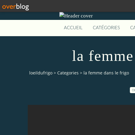
ACCUEIL
CATÉGORIES
C
la femme 
loeildufrigo
>
Categories
>
la femme dans le frigo
0