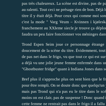
pas très chaleureux. La scène est divine, pas de pa
au ralenti. Tout ceci ne présage rien de bon. Déjà le
titre il y était déjà. Pour ceux qui comme moi so
c'est la mode " Varg Veum – Kvinnen i kjølesk
franchement au XXIeme siecle je trouve ça déplora
faudra un peu faire fonctionner vos méninges dans 
Trond Espen Seim joue ce personnage étrange 
doucement de la scène du titre. Évidemment, tout 
de pas net dans le frigo, vu que tout ce qui est su
a déjà vu une jolie jeune femme enfermée dans un 
"Ghostbuster fridge" quant à Indiana Jones dans son
Bref plus il s'approche plus on sent bien que le fr
pour être rempli. On se doute donc que quelqu'un 
mais pas Trond qui n'a pas eu le titre dans le sc
moins on est clair, pas de suspense ! Donc quand i
cette femme ne rentrait pas dans le frigo il a fall