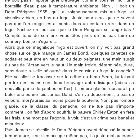
ne boit pas n'importe quel breuvage, comme vous et moi, une
bouteille d'eau plate à température ambiante. Non , il boit un
Dom Pérignon 1955, qu'il a soigneusement mis au frigo, et
visualisez bien, en bas du frigo. Juste pour ceux qui ne savent
pas que l'on range les aliments dans un certain ordre dans un
frigo. Sachez en tout cas que le Dom Pérignon se range bas !
Compte tenu de son prix vous êtes priés de ne pas faire de
connery, bon je m'égare....
Alors que ce magnifique frigo est ouvert, on n'y voit pas grand
chose sur ce que mange un James Bond, quelques canettes de
sodas et peut être en haut un ou deux beignets, une main surgit
du bas de l'écran vers le haut. Un main froide, déterminée, dure,
sans doute a-t-elle séjourné dans le cousin du frigo, le congélo?
Elle va aller se fracasser sur le crâne du beau Sean, lui faisant
perdre des mains son doux breuvage aphrodisiaque (adieu sa
nouvelle partie de jambes en l'air). L 'ombre glacée, qui aurait pu
buter une bonne fois James Bond, s'en va doucement , à pas de
velours, moi j'aurais au moins piqué la bouteille. Non, pas l'ombre
glacée, de la classe, du panache, on ne tue pas n'importe
comment , on fait d'abord souffrir, la pauvre Shirley Eaton en fera
les frais, une mort par l'agonie, à voir, c'est un crime pas banal et
minutieux.
Puis James se réveille, le Dom Pérignon ayant dépassé la bonne
température, il ne s'en occupe même pas, il a juste mal au crâne.