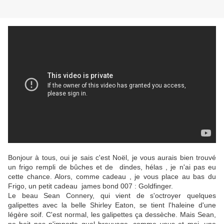
Bonjour à tous, oui je sais c'est Noël, je vous aurais bien trouvé
un frigo rempli de bûches et de dindes, hélas , je n'ai pas eu
cette chance. Alors, comme cadeau , je vous place au bas du
Frigo, un petit cadeau james bond 007 : Goldfinger.
Le beau Sean Connery, qui vient de s'octroyer quelques
galipettes avec la belle Shirley Eaton, se tient l'haleine d'une
légère soif. C'est normal, les galipettes ça dessèche. Mais Sean,