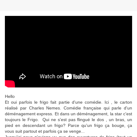
Hello
Et oui parfois le frigo fait partie d'une comédie. Ici , le carton
réalisé par Charles Nemes. Comédie française qui parle d'un
déménagement express. Et dans un déménagement, la star c'est
toujours le Frigo. Qui ne s'est pas flingué le dos , un bras, un
pied en descendant un frigo? Parce qu'un frigo ça bouge, ça
vous suit partout et parfois ça se venge...