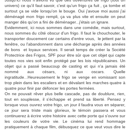
Jusqu'ici nous n'avions vu que des ouvertures de frigo (tout un
univers) ce qu'il faut savoir, c'est qu'un frigo ça fuit , ça tombe et
surtout ça se vide lorsqu'on le bouge. Oui j'avoue moi aussi j'ai
déménagé mon frigo rempli, ça va plus vite et ensuite on peut
manger dès qu'on a fini de déménager...j'étais un ignare.
Evidemment, ici nous sommes dans une comédie, mais surtout,
nous sommes du côté obscur d'un frigo. Il faut le chouchouter, le
transporter doucement car certains d'entre vous, le jettent par la
fenêtre, ou l'abandonnent dans une décharge après des années
de bons et loyaux services. Il serait temps de créer la Société
Protectrice des Frigos, SPF pour être sûr que cet objet qui capte
toutes nos vies soit enfin protégé par les lois républicaines. Un
objet qui a passé beaucoup de casting et qui n'a jamais été
nommé aux césars, ni aux oscars. Quelle
ingratitude...Heureusement le frigo se venge en vomissant son
trop plein dans les escaliers et en dévalant les marches quatre à
quatre pour finir par défoncer les portes fermées.
On ne pouvait rêver plus belle cascade, pas de doublure, rien,
tout en souplesse, il s'échappe et prend sa liberté. Pensez y
lorsque vous ouvrez votre frigo, un jour il faudra vous en séparer,
ce jour sera triste mais glorieux, le témoin passera et vous
continuerez à écrire votre histoire avec cette porte qui s'ouvre sur
les couleurs de votre vie. Le cinéma lui rend hommage
pratiquement à chaque film, débusquez ce que veut vous dire le