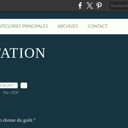
ATÉGORIES PRINCIPALES
ARCHIVES
CONTACT
TATION
4.06.2017
…
Par ODF
o donne du goût.”