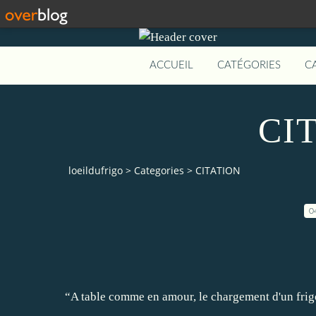
ACCUEIL
CATÉGORIES
C
CI
loeildufrigo
>
Categories
>
CITATION
0
“A table comme en amour, le chargement d'un frig