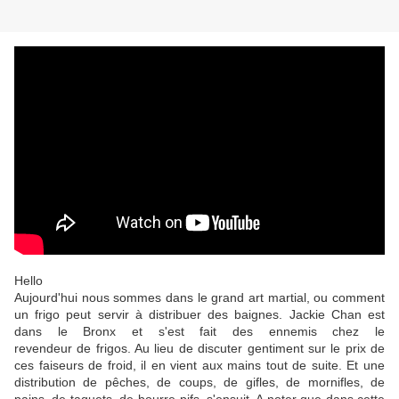
Hello
Aujourd'hui nous sommes dans le grand art martial, ou comment
un frigo peut servir à distribuer des baignes. Jackie Chan est
dans le Bronx et s'est fait des ennemis chez le
revendeur de frigos. Au lieu de discuter gentiment sur le prix de
ces faiseurs de froid, il en vient aux mains tout de suite. Et une
distribution de pêches, de coups, de gifles, de mornifles, de