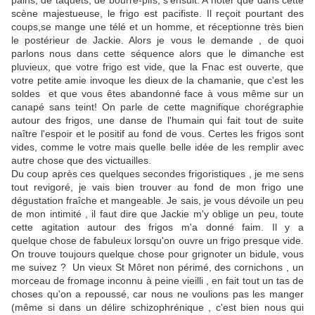
pains, de taquets, de bourre-pifs, s'ensuit. A noter que dans cette
scène majestueuse, le frigo est pacifiste. Il reçoit pourtant des
coups,se mange une télé et un homme, et réceptionne très bien
le postérieur de Jackie. Alors je vous le demande , de quoi
parlons nous dans cette séquence alors que le dimanche est
pluvieux, que votre frigo est vide, que la Fnac est ouverte, que
votre petite amie invoque les dieux de la chamanie, que c'est les
soldes et que vous êtes abandonné face à vous même sur un
canapé sans teint! On parle de cette magnifique chorégraphie
autour des frigos, une danse de l'humain qui fait tout de suite
naître l'espoir et le positif au fond de vous. Certes les frigos sont
vides, comme le votre mais quelle belle idée de les remplir avec
autre chose que des victuailles.
Du coup après ces quelques secondes frigoristiques , je me sens
tout revigoré, je vais bien trouver au fond de mon frigo une
dégustation fraîche et mangeable. Je sais, je vous dévoile un peu
de mon intimité , il faut dire que Jackie m'y oblige un peu, toute
cette agitation autour des frigos m'a donné faim. Il y a
quelque chose de fabuleux lorsqu'on ouvre un frigo presque vide.
On trouve toujours quelque chose pour grignoter un bidule, vous
me suivez ? Un vieux St Môret non périmé, des cornichons , un
morceau de fromage inconnu à peine vieilli , en fait tout un tas de
choses qu'on a repoussé, car nous ne voulions pas les manger
(même si dans un délire schizophrénique , c'est bien nous qui