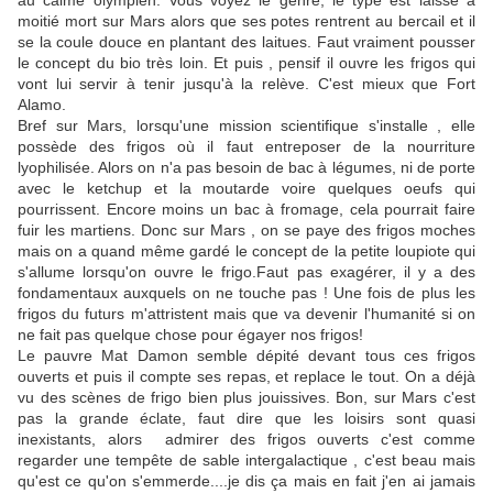
au calme olympien. Vous voyez le genre, le type est laissé à
moitié mort sur Mars alors que ses potes rentrent au bercail et il
se la coule douce en plantant des laitues. Faut vraiment pousser
le concept du bio très loin. Et puis , pensif il ouvre les frigos qui
vont lui servir à tenir jusqu'à la relève. C'est mieux que Fort
Alamo.
Bref sur Mars, lorsqu'une mission scientifique s'installe , elle
possède des frigos où il faut entreposer de la nourriture
lyophilisée. Alors on n'a pas besoin de bac à légumes, ni de porte
avec le ketchup et la moutarde voire quelques oeufs qui
pourrissent. Encore moins un bac à fromage, cela pourrait faire
fuir les martiens. Donc sur Mars , on se paye des frigos moches
mais on a quand même gardé le concept de la petite loupiote qui
s'allume lorsqu'on ouvre le frigo.Faut pas exagérer, il y a des
fondamentaux auxquels on ne touche pas ! Une fois de plus les
frigos du futurs m'attristent mais que va devenir l'humanité si on
ne fait pas quelque chose pour égayer nos frigos!
Le pauvre Mat Damon semble dépité devant tous ces frigos
ouverts et puis il compte ses repas, et replace le tout. On a déjà
vu des scènes de frigo bien plus jouissives. Bon, sur Mars c'est
pas la grande éclate, faut dire que les loisirs sont quasi
inexistants, alors admirer des frigos ouverts c'est comme
regarder une tempête de sable intergalactique , c'est beau mais
qu'est ce qu'on s'emmerde....je dis ça mais en fait j'en ai jamais