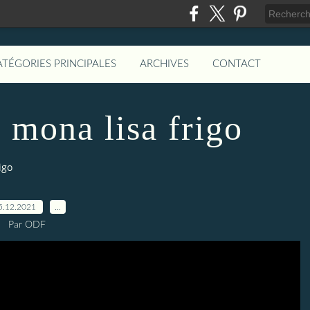
ATÉGORIES PRINCIPALES
ARCHIVES
CONTACT
e mona lisa frigo
igo
5.12.2021
…
Par ODF