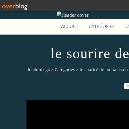
ACCUEIL
CATÉGORIES
C
le sourire d
loeildufrigo
>
Categories
>
le sourire de mona lisa fr
2