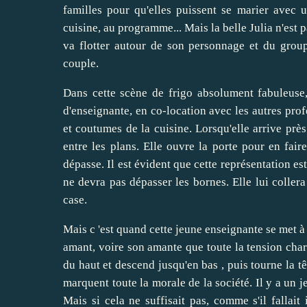
familles pour qu'elles puissent se marier avec 
cuisine, au programme... Mais la belle Julia n'est
va flotter autour de son personnage et du group
couple.
Dans cette scène de frigo absolument fabuleuse
d'enseignante, en co-location avec les autres profe
et coutumes de la cuisine. Lorsqu'elle arrive près
entre les plans. Elle ouvre la porte pour en fair
dépasse. Il est évident que cette représentation est
ne devra pas dépasser les bornes. Elle lui collera
case.
Mais c 'est quand cette jeune enseignante se met à
amant, voire son amante que toute la tension charn
du haut et descend jusqu'en bas , puis tourne la t
marquent toute la morale de la société. Il y a un jeu
Mais si cela ne suffisait pas, comme s'il fallait 