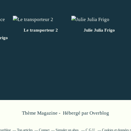
Le transporteur 2
Julie Julia Frigo
frigo
Thème Magazine - Hébergé par
Overblog
Overblog
Top articles
Contact
Signaler un abus
C.G.U.
Cookies et données p