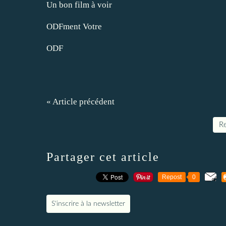
Un bon film à voir
ODFment Votre
ODF
« Article précédent
Re
Partager cet article
Repost
0
S'inscrire à la newsletter