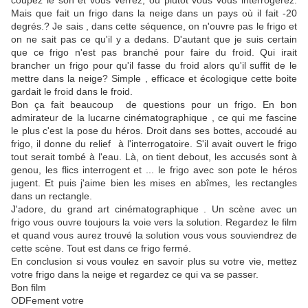
coupez le son et vous verrez, ou plutôt vous vous interrogerez.
Mais que fait un frigo dans la neige dans un pays où il fait -20
degrés.? Je sais , dans cette séquence, on n'ouvre pas le frigo et
on ne sait pas ce qu'il y a dedans. D'autant que je suis certain
que ce frigo n'est pas branché pour faire du froid. Qui irait
brancher un frigo pour qu'il fasse du froid alors qu'il suffit de le
mettre dans la neige? Simple , efficace et écologique cette boite
gardait le froid dans le froid.
Bon ça fait beaucoup de questions pour un frigo. En bon
admirateur de la lucarne cinématographique , ce qui me fascine
le plus c'est la pose du héros. Droit dans ses bottes, accoudé au
frigo, il donne du relief à l'interrogatoire. S'il avait ouvert le frigo
tout serait tombé à l'eau. Là, on tient debout, les accusés sont à
genou, les flics interrogent et ... le frigo avec son pote le héros
jugent. Et puis j'aime bien les mises en abîmes, les rectangles
dans un rectangle.
J'adore, du grand art cinématographique . Un scène avec un
frigo vous ouvre toujours la voie vers la solution. Regardez le film
et quand vous aurez trouvé la solution vous vous souviendrez de
cette scène. Tout est dans ce frigo fermé.
En conclusion si vous voulez en savoir plus su votre vie, mettez
votre frigo dans la neige et regardez ce qui va se passer.
Bon film
ODFement votre