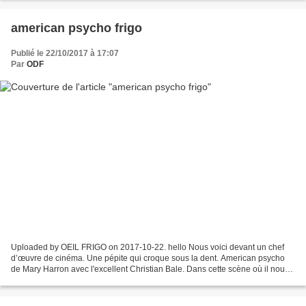
american psycho frigo
Publié le 22/10/2017 à 17:07
Par
ODF
Uploaded by OEIL FRIGO on 2017-10-22. hello Nous voici devant un chef
d’œuvre de cinéma. Une pépite qui croque sous la dent. American psycho
de Mary Harron avec l'excellent Christian Bale. Dans cette scène où il nous
explique , dans un slip d'un autre...