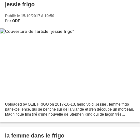
jessie frigo
Publié le 15/10/2017 à 10:50
Par
ODF
Uploaded by OEIL FRIGO on 2017-10-13. hello Voici Jessie , femme frigo
par excellence, qui se penche sur de la viande et s'en découpe un morceau.
Magnifique film tiré d'une nouvelle de Stephen King qui de façon très
abrupte parle des traumatismes de l'enfance...
la femme dans le frigo