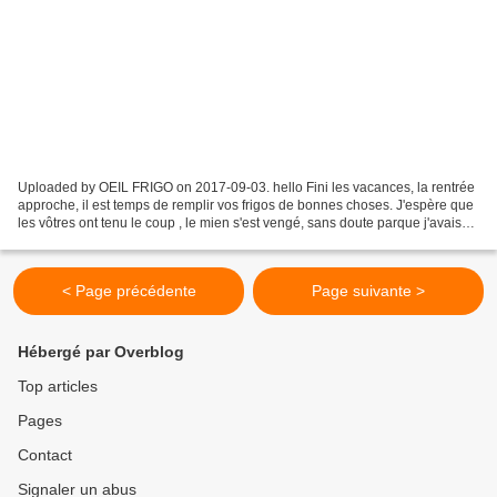
Uploaded by OEIL FRIGO on 2017-09-03. hello Fini les vacances, la rentrée
approche, il est temps de remplir vos frigos de bonnes choses. J'espère que
les vôtres ont tenu le coup , le mien s'est vengé, sans doute parque j'avais
pris des vacances et a refusé...
< Page précédente
Page suivante >
Hébergé par Overblog
Top articles
Pages
Contact
Signaler un abus