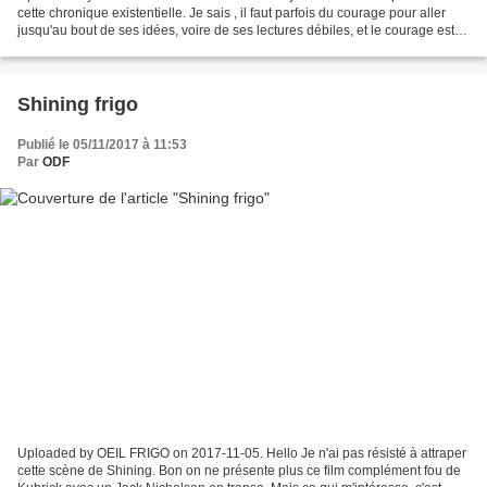
cette chronique existentielle. Je sais , il faut parfois du courage pour aller
jusqu'au bout de ses idées, voire de ses lectures débiles, et le courage est
une denrée rare de nos jours....
Shining frigo
Publié le 05/11/2017 à 11:53
Par
ODF
Uploaded by OEIL FRIGO on 2017-11-05. Hello Je n'ai pas résisté à attraper
cette scène de Shining. Bon on ne présente plus ce film complément fou de