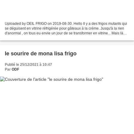
Uploaded by OEIL FRIGO on 2019-08-30. Hello Il y a des frigos mutants qui
se déguisent en vitrine réfrigérée pour gâteaux à la crème. Jusqu'à la rien
d'anormal , on tous eu envie un jour de se transformer en vitrine... Mais là
j'avoue que je jubile un...
le sourire de mona lisa frigo
Publié le 25/12/2021 à 10:47
Par
ODF