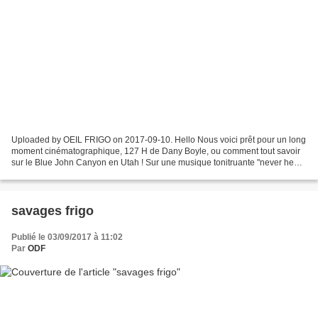
Uploaded by OEIL FRIGO on 2017-09-10. Hello Nous voici prêt pour un long
moment cinématographique, 127 H de Dany Boyle, ou comment tout savoir
sur le Blue John Canyon en Utah ! Sur une musique tonitruante "never hear
surf music again " free blood, le...
savages frigo
Publié le 03/09/2017 à 11:02
Par
ODF