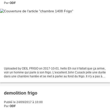
Par
ODF
Uploaded by OEIL FRIGO on 2017-10-01. hello Eh oui il fallait que ça arrive,
voir un homme qui parle à son frigo. L'excellent John Cusack pète une durite
dans une chambre hantée et se met à parler au fond du frigo. Il n'y a pas à
tortiller, à ce niveau...
demolition frigo
Publié le 24/09/2017 à 10:00
Par
ODF