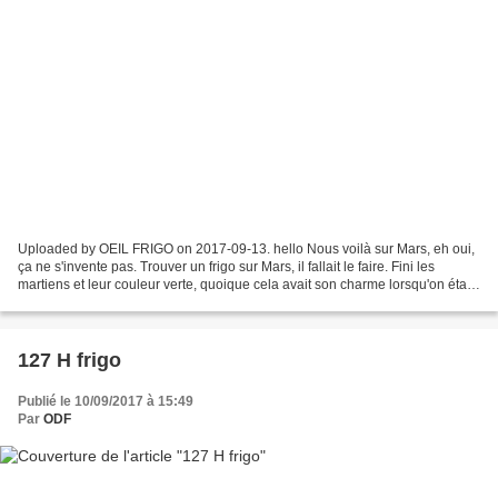
Uploaded by OEIL FRIGO on 2017-09-13. hello Nous voilà sur Mars, eh oui,
ça ne s'invente pas. Trouver un frigo sur Mars, il fallait le faire. Fini les
martiens et leur couleur verte, quoique cela avait son charme lorsqu'on était
gamin Maintenant sur Mars...
127 H frigo
Publié le 10/09/2017 à 15:49
Par
ODF