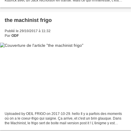
Kubrick avec un Jack Nicholson en transe. Mais ce qui m'intéresse, c'est
cette mise en frigo. Bon d'accord...
the machinist frigo
Publié le 29/10/2017 à 11:32
Par
ODF
Uploaded by OEIL FRIGO on 2017-10-29. hello Il y a parfois des moments
où on a le coeur-frigo qui saigne. Ça arrive, et c'est un brin glauque. Dans
the Machinist, le frigo sert de boite mail version post it ! L'énigme y est
apposée sous forme d'un jeu...